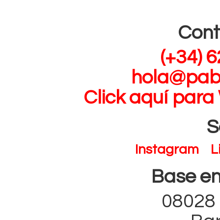
Con
(+34) 
hola@pab
Click aquí pa
S
Instagram
L
Base en
08028